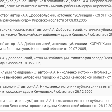
е, диво-дивное. Введение в геобиологию", автор - А.А. Добровольск
я", решение вынесено Котельничским районным судом Кировской о
тво", автор - А.А. Добровольский, источник публикации - КОГУП "К
м районным судом Кировской области от 09.03.2005;
ационал-социализма", автор - А.А. Добровольский, источник публик
е вынесено Первомайским районным судом Кировской области от 29
", автор - А.А. Добровольский, источник публикации - КОГУП "Киро
 районным судом Кировской области от 29.07.2005;
А.А. Добровольский, источник публикации - типография завода "Ма
а Кирова от 19.05.2005;
лыми помидорами...", автор - А.А. Николаенко, источник публикации
ение вынесено Беловским городским судом Кемеровской области от 
 сволочи...", автор - А.А. Николаенко, источник публикации - газета 
им городским судом Кемеровской области от 26.12.2005;
 властителя дум", автор - А.А. Николаенко, источник публикации - г
есено Беловским городским судом Кемеровской области от 26.12.20