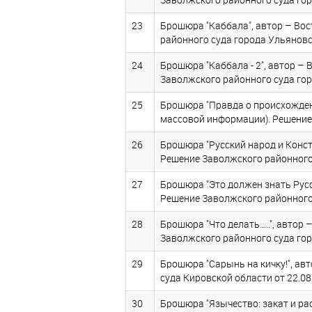
23
Брошюра "Каббала", автор – Вос
районного суда города Ульяновск
24
Брошюра "Каббала - 2", автор –
Заволжского районного суда гор
25
Брошюра "Правда о происхождени
массовой информации). Решение 
26
Брошюра "Русский народ и Конст
Решение Заволжского районного 
27
Брошюра "Это должен знать Русс
Решение Заволжского районного 
28
Брошюра "Что делать…..", автор 
Заволжского районного суда гор
29
Брошюра "Сарынь на кичку!", ав
суда Кировской области от 22.08
30
Брошюра "Язычество: закат и ра