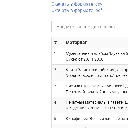
Скачать в формате .csv
Скачать в формате .pdf
#
Материал
1
Музыкальный альбом "Музыка бе
Омска от 23.11.2006;
2
Книга "Книга единобожия", авто
"Издательский дом "Бадр", реше
3
Письма Рады земли Кубанской ду
Первомайским районным судом г.
4
Печатные материалы в газете "Для р
N 5, декабрь 2002 г.; 2003 г. N 
5
Кинофильм "Вечный жид", решени